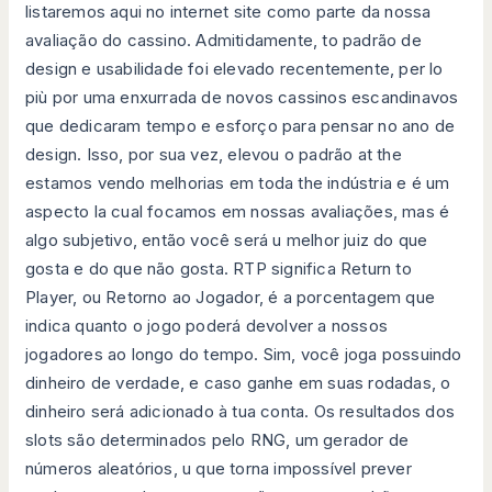
listaremos aqui no internet site como parte da nossa
avaliação do cassino. Admitidamente, to padrão de
design e usabilidade foi elevado recentemente, per lo
più por uma enxurrada de novos cassinos escandinavos
que dedicaram tempo e esforço para pensar no ano de
design. Isso, por sua vez, elevou o padrão at the
estamos vendo melhorias em toda the indústria e é um
aspecto la cual focamos em nossas avaliações, mas é
algo subjetivo, então você será u melhor juiz do que
gosta e do que não gosta. RTP significa Return to
Player, ou Retorno ao Jogador, é a porcentagem que
indica quanto o jogo poderá devolver a nossos
jogadores ao longo do tempo. Sim, você joga possuindo
dinheiro de verdade, e caso ganhe em suas rodadas, o
dinheiro será adicionado à tua conta. Os resultados dos
slots são determinados pelo RNG, um gerador de
números aleatórios, u que torna impossível prever