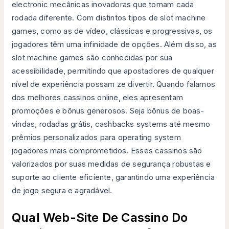
electronic mecânicas inovadoras que tornam cada
rodada diferente. Com distintos tipos de slot machine
games, como as de vídeo, clássicas e progressivas, os
jogadores têm uma infinidade de opções. Além disso, as
slot machine games são conhecidas por sua
acessibilidade, permitindo que apostadores de qualquer
nível de experiência possam ze divertir. Quando falamos
dos melhores cassinos online, eles apresentam
promoções e bônus generosos. Seja bônus de boas-
vindas, rodadas grátis, cashbacks systems até mesmo
prêmios personalizados para operating system
jogadores mais comprometidos. Esses cassinos são
valorizados por suas medidas de segurança robustas e
suporte ao cliente eficiente, garantindo uma experiência
de jogo segura e agradável.
Qual Web-Site De Cassino Do