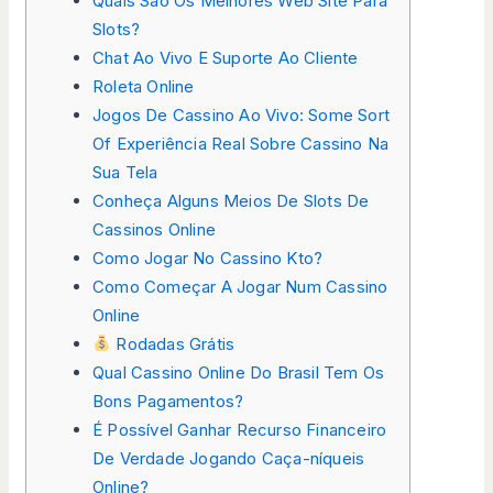
Quais São Os Melhores Web Site Para
Slots?
Chat Ao Vivo E Suporte Ao Cliente
Roleta Online
Jogos De Cassino Ao Vivo: Some Sort
Of Experiência Real Sobre Cassino Na
Sua Tela
Conheça Alguns Meios De Slots De
Cassinos Online
Como Jogar No Cassino Kto?
Como Começar A Jogar Num Cassino
Online
Rodadas Grátis
Qual Cassino Online Do Brasil Tem Os
Bons Pagamentos?
É Possível Ganhar Recurso Financeiro
De Verdade Jogando Caça-níqueis
Online?