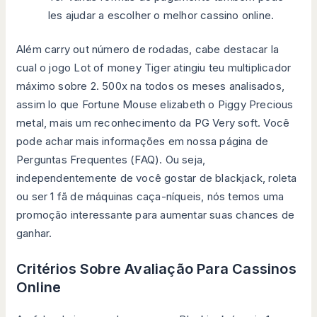
les ajudar a escolher o melhor cassino online.
Além carry out número de rodadas, cabe destacar la
cual o jogo Lot of money Tiger atingiu teu multiplicador
máximo sobre 2. 500x na todos os meses analisados,
assim lo que Fortune Mouse elizabeth o Piggy Precious
metal, mais um reconhecimento da PG Very soft. Você
pode achar mais informações em nossa página de
Perguntas Frequentes (FAQ). Ou seja,
independentemente de você gostar de blackjack, roleta
ou ser 1 fã de máquinas caça-níqueis, nós temos uma
promoção interessante para aumentar suas chances de
ganhar.
Critérios Sobre Avaliação Para Cassinos
Online