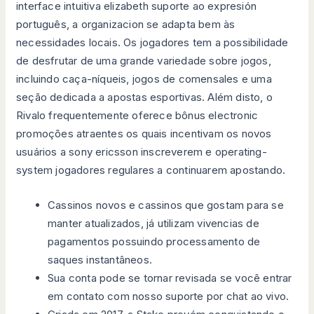
interface intuitiva elizabeth suporte ao expresión
português, a organizacion se adapta bem às
necessidades locais. Os jogadores tem a possibilidade
de desfrutar de uma grande variedade sobre jogos,
incluindo caça-níqueis, jogos de comensales e uma
seção dedicada a apostas esportivas. Além disto, o
Rivalo frequentemente oferece bônus electronic
promoções atraentes os quais incentivam os novos
usuários a sony ericsson inscreverem e operating-
system jogadores regulares a continuarem apostando.
Cassinos novos e cassinos que gostam para se
manter atualizados, já utilizam vivencias de
pagamentos possuindo processamento de
saques instantâneos.
Sua conta pode se tornar revisada se você entrar
em contato com nosso suporte por chat ao vivo.