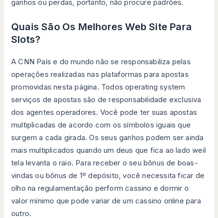
ganhos ou perdas, portanto, não procure padrões.
Quais São Os Melhores Web Site Para
Slots?
A CNN País e do mundo não se responsabiliza pelas
operações realizadas nas plataformas para apostas
promovidas nesta página. Todos operating system
serviços de apostas são de responsabilidade exclusiva
dos agentes operadores. Você pode ter suas apostas
multiplicadas de acordo com os símbolos iguais que
surgem a cada girada. Os seus ganhos podem ser ainda
mais multiplicados quando um deus que fica ao lado weil
tela levanta o raio. Para receber o seu bônus de boas-
vindas ou bônus de 1º depósito, você necessita ficar de
olho na regulamentação perform cassino e dormir o
valor mínimo que pode variar de um cassino online para
outro.