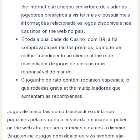
the internet que chegou em virtude de ajudar os
jogadores brasileiros a visitar mais e possuir mais
informações relacionada os jogos disponíveis nos
cassinos on the web no país.
E toda a qualidade do Casino. com BR já foi
comprovada por muitos prêmios, como to de
melhor atendimento ao cliente at the o de
manipulador de jogos de cassino mais
responsável do mundo.
O joguinho do rato contém recursos especiais, lo
que rodadas grátis at the multiplicadores que
aumentam as recompensas.
Jogos de mesa tais como blackjack e roleta são
populares pela estratégia envolvida, enquanto o poker
on the web atrai por seus torneios e games a dinheiro.
Bingo online e jogos com dealer ao vivo também são