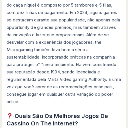
do caça níquel é composto por 5 tambores e 5 filas,
com dez linhas de pagamento. Em 2024, alguns games
se destacam durante sua popularidade, não apenas pela
opportunity de grandes prêmios, mas também através
da inovação e lazer que proporcionam. Além de se
desvelar com a experiência dos jogadores, the
Microgaming também leva bem a sério a
sustentabilidade, incorporando práticas na companhia
para proteger o” “meio ambiente. Ela vem construindo
sua reputação desde 1994, sendo licenciada e
regulamentada pela Malta Video gaming Authority. E uma
vez que você aprende as recomendações principais,
consegue jogar em qualquer outra variação do poker
online.
Quais São Os Melhores Jogos De
Cassino On The Internet?