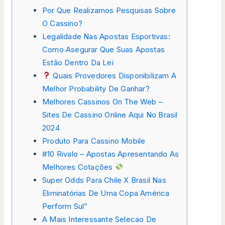
Por Que Realizamos Pesquisas Sobre
O Cassino?
Legalidade Nas Apostas Esportivas:
Como Asegurar Que Suas Apostas
Estão Dentro Da Lei
Quais Provedores Disponibilizam A
Melhor Probability De Ganhar?
Melhores Cassinos On The Web –
Sites De Cassino Online Aqui No Brasil
2024
Produto Para Cassino Mobile
#10 Rivalo – Apostas Apresentando As
Melhores Cotações
Super Odds Para Chile X Brasil Nas
Eliminatórias De Uma Copa América
Perform Sul”
A Mais Interessante Selecao De