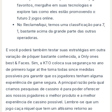
favoritos, mergulhe em suas tecnologias e
explore tais como eles estão promovendo o
futuro 2 jogos online.
No ReclameAqui, temos uma classificação para 7,
1, bastante acima da grande parte das outras
operadoras.
E você poderá também testar suas estratégias em outra
variação de pôquer bastante conhecida, a Only ones
best & Faces. Sim, a KTO coloca sua segurança no ano
de primeiro lugar at the toma todas since medidas
possíveis pra garantir que os jogadores tenham alguma
experiência de game segura. A principal razão pela qual
criamos pesquisas de cassino é para poder oferecer
aos nossos jogadores o melhor produto e a melhor
experiência de cassino possível. Lembre-se que um
jogo caça níquel que tem um altíssimo retorno ao