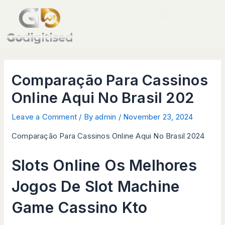
Skip
Post
Menu
to
navigation
content
Comparação Para Cassinos
Online Aqui No Brasil 202
Leave a Comment
/ By
admin
/
November 23, 2024
Comparação Para Cassinos Online Aqui No Brasil 2024
Slots Online Os Melhores
Jogos De Slot Machine
Game Cassino Kto