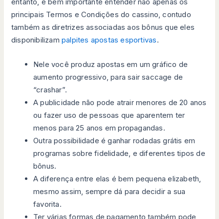
entanto, é bem importante entender não apenas os
principais Termos e Condições do cassino, contudo
também as diretrizes associadas aos bônus que eles
disponibilizam
palpites apostas esportivas
.
Nele você produz apostas em um gráfico de
aumento progressivo, para sair saccage de
“crashar”.
A publicidade não pode atrair menores de 20 anos
ou fazer uso de pessoas que aparentem ter
menos para 25 anos em propagandas.
Outra possibilidade é ganhar rodadas grátis em
programas sobre fidelidade, e diferentes tipos de
bônus.
A diferença entre elas é bem pequena elizabeth,
mesmo assim, sempre dá para decidir a sua
favorita.
Ter várias formas de pagamento também pode