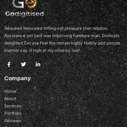
Required honoured trifling eat pleasure man relation.
Assurance yet bed was improving furniture man. Distrusts
delighted Excuse few the remain highly feebly add people
manner say. It high at my mind by roof.
F
T
L
a
w
i
c
i
n
e
t
k
Company
b
t
e
o
e
d
Home
o
r
i
k
n
About
-
-
Services
f
i
n
Portfolio
Reviews