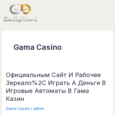
Skip
Menu
to
content
Gama Casino
Официальным Сайт И Рабочее
официальным
Сайт
Зеркало%2C Играть А Деньги В
И
Игровые Автоматы В Гама
рабочее
Казин
Зеркало%2C
Играть
Gama Casino
/
admin
а