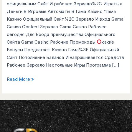
официальным Сайт И рабочее Зеркало%2C Играть а
Деньги
Деньги В Игровые Автоматы В Гама Казино “гама
В
Казино Официальный Сайт%2C Зеркало И вход Gama
Игровые
Casino Content Зеркало Gama Casino Рабочее
Автоматы
сегодня Для Входа преимущества Официального
В
Сайта Gama Casino Рабочие Промокоды
какие
Гама
Бонусы Предлагает Казино Гама%3F Официальный
Казин
Сайт Пополнение Баланса И напрашивается Средств
Рабочее Зеркало Настольные Игры Программа […]
Read More »