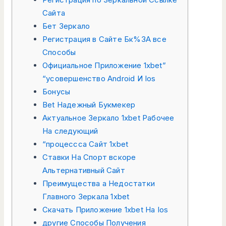
Сайта
Бет Зеркало
Регистрация в Сайте Бк%3A все
Способы
Официальное Приложение 1xbet”
“усовершенство Android И Ios
Бонусы
Bet Надежный Букмекер
Актуальное Зеркало 1xbet Рабочее
На следующий
“процессса Сайт 1xbet
Ставки На Спорт вскоре
Альтернативный Сайт
Преимущества а Недостатки
Главного Зеркала 1xbet
Скачать Приложение 1xbet На Ios
другие Способы Получения