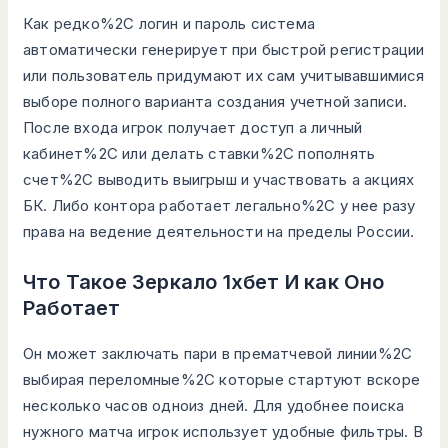
Как редко%2C логин и пароль система
автоматически генерирует при быстрой регистрации
или пользователь придумают их сам учитывавшимися
выборе полного варианта создания учетной записи.
После входа игрок получает доступ а личный
кабинет%2C или делать ставки%2C пополнять
счет%2C выводить выигрыш и участвовать а акциях
БК. Либо контора работает легально%2C у нее разу
права на ведение деятельности на пределы России.
Что Такое Зеркало 1хбет И как Оно
Работает
Он может заключать пари в прематчевой линии%2C
выбирая переломные%2C которые стартуют вскоре
несколько часов одноиз дней. Для удобнее поиска
нужного матча игрок использует удобные фильтры. В