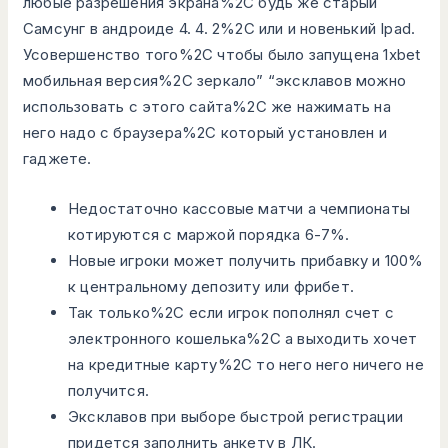
любые разрешения экрана%2C будь же старый
Самсунг в андроиде 4. 4. 2%2C или и новенький Ipad.
Усовершенство того%2C чтобы было запущена 1xbet
мобильная версия%2C зеркало” “эксклавов можно
использовать с этого сайта%2C же нажимать на
него надо с браузера%2C который установлен и
гаджете.
Недостаточно кассовые матчи а чемпионаты
котируются с маржой порядка 6-7%.
Новые игроки может получить прибавку и 100%
к центральному депозиту или фрибет.
Так только%2C если игрок пополнял счет с
электронного кошелька%2C а выходить хочет
на кредитные карту%2C то него него ничего не
получится.
Эксклавов при выборе быстрой регистрации
придется заполнить анкету в ЛК.