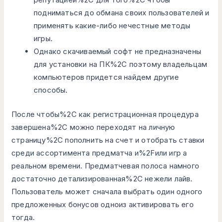
подниматься до обмана своих пользователей и
применять какие-либо нечестные методы
игры.
Однако скачиваемый софт не предназначены
для установки на ПК%2C поэтому владельцам
компьютеров придется найдем другие
способы.
После чтобы%2C как регистрационная процедура
завершена%2C можно переходят на личную
страницу%2C пополнить на счет и отобрать ставки
среди ассортимента предматча и%2Fили игр а
реальном времени. Предматчевая полоса намного
достаточно детализированная%2C нежели лайв.
Пользователь может сначала выбрать один одного
предложенных бонусов одноиз активировать его
тогда.