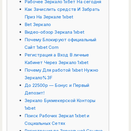
Рабочее Зеркало 1хбет На сегодня
Как Зачислить средств И Забрать
Приз На Зеркале 1xbet
Bet Зеркало
Видео-обзор Зеркала 1xbet
Почему Блокируют официальный
Сайт 1xbet Com
Регистрация а Вход В личные
Кабинет Через Зеркало 1xbet
Почему Для работой 1xbet Нужно
Зеркало%3F
До 22500р — Бонус и Первый
Депозит!
Зеркало Букмекерской Конторы
1xbet
Поиск Рабочих Зеркал 1xbet и
Социальных Сетях
Регистрация по Зеркальной Ссылке