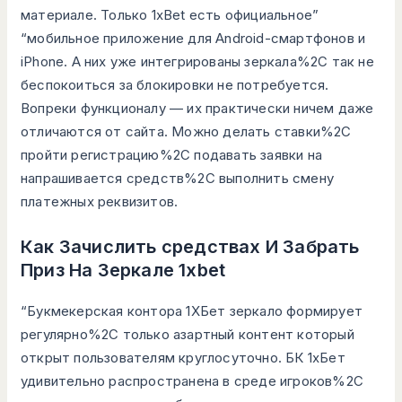
материале. Только 1xBet есть официальное”
“мобильное приложение для Android-смартфонов и
iPhone. А них уже интегрированы зеркала%2C так не
беспокоиться за блокировки не потребуется.
Вопреки функционалу — их практически ничем даже
отличаются от сайта. Можно делать ставки%2C
пройти регистрацию%2C подавать заявки на
напрашивается средств%2C выполнить смену
платежных реквизитов.
Как Зачислить средствах И Забрать
Приз На Зеркале 1xbet
“Букмекерская контора 1ХБет зеркало формирует
регулярно%2C только азартный контент который
открыт пользователям круглосуточно. БК 1хБет
удивительно распространена в среде игроков%2C