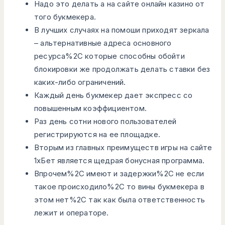
Надо это делать а на сайте онлайн казино от
того букмекера.
В лучших случаях на помоши приходят зеркала
– альтернативные адреса основного
ресурса%2C которые способны обойти
блокировки же продолжать делать ставки без
каких-либо ограничений.
Каждый день букмекер дает экспресс со
повышенным коэффициентом.
Раз день сотни нового пользователей
регистрируются на ее площадке.
Вторым из главных преимуществ игры на сайте
1хБет является щедрая бонусная программа.
Впрочем%2C имеют и задержки%2C не если
такое происходило%2C то вины букмекера в
этом нет%2C так как была ответственность
лежит и операторе.