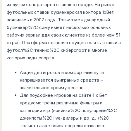
из лучших операторов ставок в городе. На рынке
футбольных ставок букмекерская контора 1xBet
появилась и 2007 году. Только международный
букмекер%2C саму имеет несколько основных
рабочих зеркал ддя своих клиентов из более чем 51
стран. Платформа позволял осуществлять ставки а
футбол%2C теннис%2C киберспорт и многие
которых виды спорта.
Акции для игроков и комфортные пути
напрашивается выигранных средств –
значительное преимущество.
Для поудобнее игроков на сайте 1 х Бет
предусмотрены различные фильтры и
категории игр (новинки%2C популярные%2C
джекпоты%2C live-дилеры и др. д. )%2C
только также поиск вопреки названию.