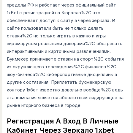
пределы РФ и работает через официальный сайт
1xBet с регистрацией на Кюрасао%2C что
обеспечивает доступ к сайту а через зеркала. И
сайте пользователи быть не только делать
ставки%2C но только играть в казино и игры
киромарусом реальными дилерами%2C обозревать
интерактивными и карточными развлечениями.
Букмекер принимаете ставки на спорт%2C события
из окружающего телевидения%2C финансов%2C
шоу-бизнеса%2C киберспортивные дисциплины а
другие состязания. Приплетать букмекерскую
контору 1хбет известно довольно вообще%2C ведь
эта компания является абсолютным лидирующее на
рынке игорного бизнеса в городе.
Регистрация А Вход В Личные
Кабинет Через Зеркало 1xbet