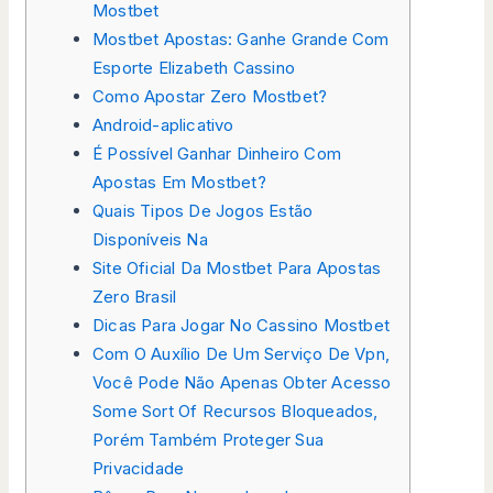
Mostbet
Mostbet Apostas: Ganhe Grande Com
Esporte Elizabeth Cassino
Como Apostar Zero Mostbet?
Android-aplicativo
É Possível Ganhar Dinheiro Com
Apostas Em Mostbet?
Quais Tipos De Jogos Estão
Disponíveis Na
Site Oficial Da Mostbet Para Apostas
Zero Brasil
Dicas Para Jogar No Cassino Mostbet
Com O Auxílio De Um Serviço De Vpn,
Você Pode Não Apenas Obter Acesso
Some Sort Of Recursos Bloqueados,
Porém Também Proteger Sua
Privacidade