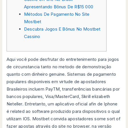
Apresentando Bônus De R$15 000
Métodos De Pagamento No Site
Mostbet
Descubra Jogos E Bônus No Mostbet
Cassino
Aqui você pode desfrutar do entretenimento para jogos
de circunstancia tanto no metodo de demonstração
quanto com dinheiro genuine. Sistemas de pagamento
populares disponíveis em virtude de apostadores
Brasileiros incluem PayTM, transferências bancárias por
bancos populares, Visa/MasterCard, Skrill elizabeth
Neteller. Entretanto, um aplicativo oficial afin de Iphone
é related ao software produzido para dispositivos o qual
utilizam IOS. Mostbet convida apostadores some sort of
fazer apostas através do site no browser, na versão