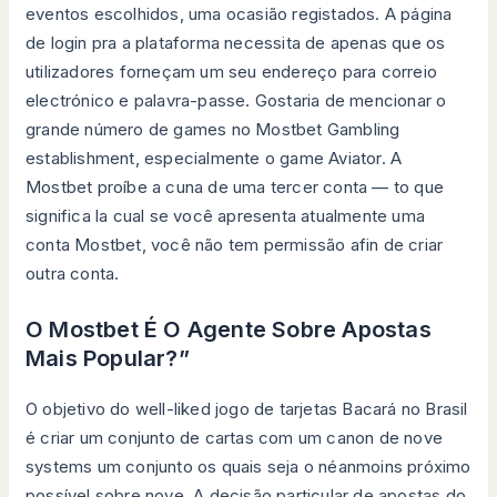
eventos escolhidos, uma ocasião registados. A página
de login pra a plataforma necessita de apenas que os
utilizadores forneçam um seu endereço para correio
electrónico e palavra-passe. Gostaria de mencionar o
grande número de games no Mostbet Gambling
establishment, especialmente o game Aviator. A
Mostbet proíbe a cuna de uma tercer conta — to que
significa la cual se você apresenta atualmente uma
conta Mostbet, você não tem permissão afin de criar
outra conta.
O Mostbet É O Agente Sobre Apostas
Mais Popular?”
O objetivo do well-liked jogo de tarjetas Bacará no Brasil
é criar um conjunto de cartas com um canon de nove
systems um conjunto os quais seja o néanmoins próximo
possível sobre nove. A decisão particular de apostas do