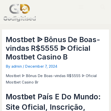
Skip
Post
Menu
to
navigation
content
Mostbet ᐉ Bônus De Boas-
vindas R$5555 ᐉ Oficial
Mostbet Casino B
By
admin
/
December 7, 2024
Mostbet ᐉ Bônus De Boas-vindas R$5555 ᐉ Oficial
Mostbet Casino Br
Mostbet País E Do Mundo:
Site Oficial, Inscrição,