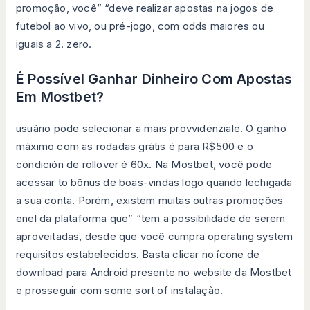
promoção, você” “deve realizar apostas na jogos de
futebol ao vivo, ou pré-jogo, com odds maiores ou
iguais a 2. zero.
É Possível Ganhar Dinheiro Com Apostas
Em Mostbet?
usuário pode selecionar a mais provvidenziale. O ganho
máximo com as rodadas grátis é para R$500 e o
condición de rollover é 60x. Na Mostbet, você pode
acessar to bônus de boas-vindas logo quando lechigada
a sua conta. Porém, existem muitas outras promoções
enel da plataforma que” “tem a possibilidade de serem
aproveitadas, desde que você cumpra operating system
requisitos estabelecidos. Basta clicar no ícone de
download para Android presente no website da Mostbet
e prosseguir com some sort of instalação.