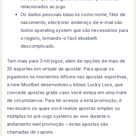
relacionados ao jogo.
Os dados pessoais básicos como nome, files de
nascimento, electronic endereço de e-mail são
todos operating system que são necessários para
o registo, tornando-o fácil elizabeth
descomplicado.
Tem mais para 3 mil jogos, além de opções de mais de
20 esportes em virtude de apostar. Para apoiar os
jogadores na momentos difíceis nas apostas esportivas,
a new Mostbet desenvolveu u bônus Lucky Loss, que
concede apostas grátis caso você esteja em uma maré
de circunstancia. Para ter acesso a esta promoção, é
necessário os quais você realize apostas simples ou
múltiplas no pré-jogo systems ao vivo durante o
andamento weil promoção – estas apostas são
chamadas de cupons.